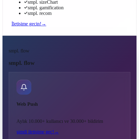
smpl. sizeChart
smpl. gamification
smpl. recom
İletişime geçin!
→
smpl. flow
smpl. flow
Web Push
Aylık 10.000+ kullanıcı ve 30.000+ bildirim
şimdi iletişime geç!
→