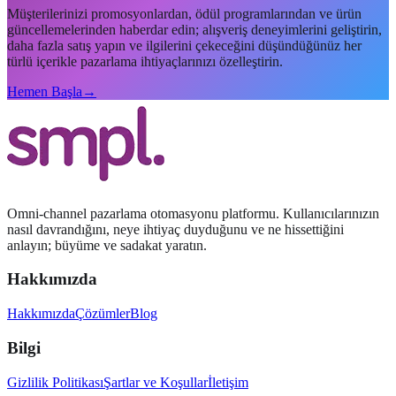
Müşterilerinizi promosyonlardan, ödül programlarından ve ürün
güncellemelerinden haberdar edin; alışveriş deneyimlerini geliştirin,
daha fazla satış yapın ve ilgilerini çekeceğini düşündüğünüz her
türlü içerikle pazarlama ihtiyaçlarınızı özelleştirin.
Hemen Başla
→
Omni-channel pazarlama otomasyonu platformu. Kullanıcılarınızın
nasıl davrandığını, neye ihtiyaç duyduğunu ve ne hissettiğini
anlayın; büyüme ve sadakat yaratın.
Hakkımızda
Hakkımızda
Çözümler
Blog
Bilgi
Gizlilik Politikası
Şartlar ve Koşullar
İletişim