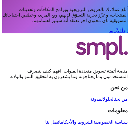
أبلغ عملاءك بالعروض الترويجية وبرامج المكافآت وتحديثات
المنتجات، وعزّز تجربة التسوّق لديهم، وبِع المزيد، وخصّص احتياجاتك
التسويقية بأي محتوى آخر تعتقد أنه سيثير اهتمامهم.
ابدأ الآن
→
منصة أتمتة تسويق متعددة القنوات. افهم كيف يتصرف
المستخدمون وما يحتاجونه وما يشعرون به لتحقيق النمو والولاء.
من نحن
من نحن
الحلول
المدونة
معلومات
سياسة الخصوصية
الشروط والأحكام
اتصل بنا