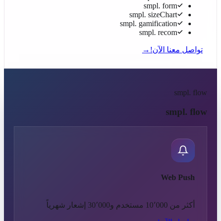
smpl. form
smpl. sizeChart
smpl. gamification
smpl. recom
تواصل معنا الآن!
→
smpl. flow
smpl. flow
Web Push
أكثر من 10٬000 مستخدم و30٬000 إشعار شهرياً